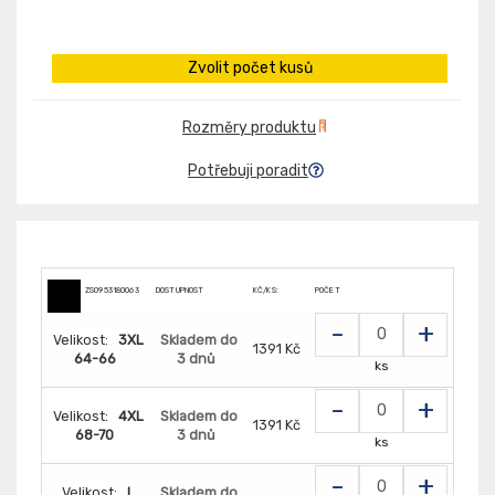
Zvolit počet kusů
Rozměry produktu
Potřebuji poradit
ZS0953180063
DOSTUPNOST
KČ/KS:
POČET
-
+
Velikost:
3XL
Skladem do
1391 Kč
64-66
3 dnů
ks
-
+
Velikost:
4XL
Skladem do
1391 Kč
68-70
3 dnů
ks
-
+
Velikost:
L
Skladem do