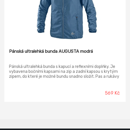
Pánská ultralehká bunda AUGUSTA modrá
Pánská ultralehká bunda s kapucí a reflexními doplňky. Je
vybavena bočními kapsami na zip a zadní kapsou s krytým
zipem, do které je možné bundu snadno složit. Pas a rukávy
jsou ukončeny pružnou gumičkou. Bunda je vyrobena z
lehkého materiálu, který je ošetřený vodoodpudivou
úpravou. Praním dochází k postupné ztrátě účinnosti
569 Kč
vodoodpudivé úpravy, lze ji však obnovit vhodnými
impregnačními spreji.