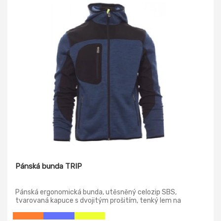
Pánská bunda TRIP
Pánská ergonomická bunda, utěsněný celozip SBS,
tvarovaná kapuce s dvojitým prošitím, tenký lem na
zápěstí a v pase, dvě postranní kapsy na zip, jedna kapsa na
hrudi. Úplet s vsadkami z černého softshellu.