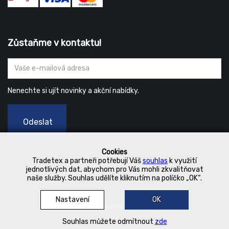
Zůstaňme v kontaktu!
Nenechte si ujít novinky a akční nabídky.
Odeslat
Cookies
Tradetex a partneři potřebují Váš
souhlas
k využití
jednotlivých dat, abychom pro Vás mohli zkvalitňovat
naše služby. Souhlas udělíte kliknutím na políčko „OK“.
Nastavení
OK
© 2019 Kurka Koncern
Souhlas můžete odmítnout
zde