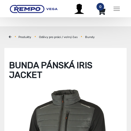
0
Menu
Produkty
Oděvy pro práci / volný čas
Bundy
BUNDA PÁNSKÁ IRIS
JACKET