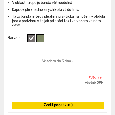
V oblasti trupu je bunda větruodolná
Kapuce jde snadno a rychle skrýt do límc
Tato bunda je tedy ideální a praktická na nošení v období
jara a podzimu a to jak při práci tak i ve vašem volném
čase
Barva
:
Skladem do 3 dnů
-
928 Kč
včetně DPH
Zvolit počet kusů