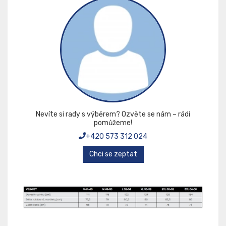
Nevíte si rady s výběrem? Ozvěte se nám – rádi
pomůžeme!
+420 573 312 024
Chci se zeptat