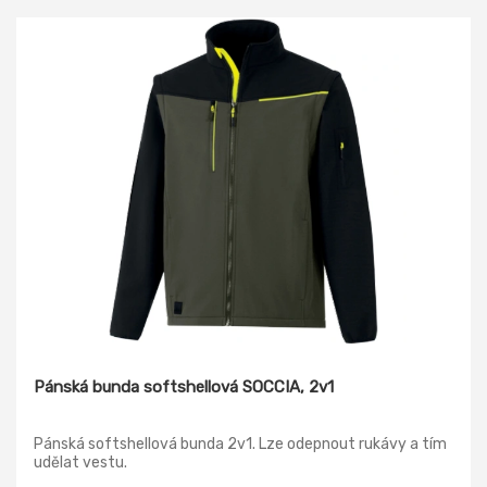
vnitřní náprsní kapsu na suchý zip. Výbornou odolnost v
dešti zajišťují podlepené švy a také voděodolný zip
zakončený krytkou brady. V zadní části bundy je praktické
odvětrávání, které oceníte zejména při zvýšené fyzické
aktivitě. Lemy rukávů se dají stáhnout pomocí suchého zipu
a v dolním okraji je po stranách pruženka. Pro lepší
viditelnost jsou na bundě také reflexní prvky.
Pánská bunda softshellová SOCCIA, 2v1
Pánská softshellová bunda 2v1. Lze odepnout rukávy a tím
udělat vestu.