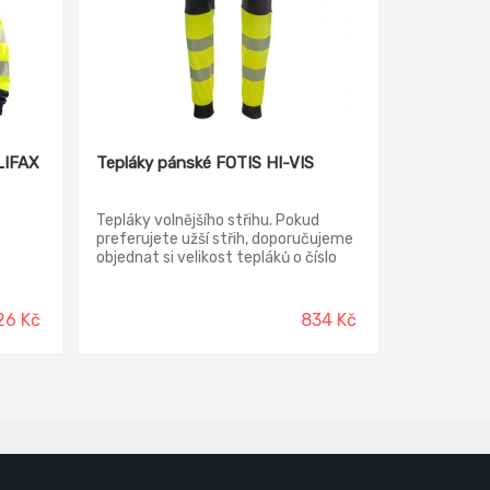
LIFAX
Tepláky pánské FOTIS HI-VIS
Tepláky volnějšího střihu. Pokud
preferujete užší střih, doporučujeme
objednat si velikost tepláků o číslo
menší než obvykle. Pohodlné a
prodyšné teplákové kalhoty ve verzi
Hi-Vis
26 Kč
834 Kč