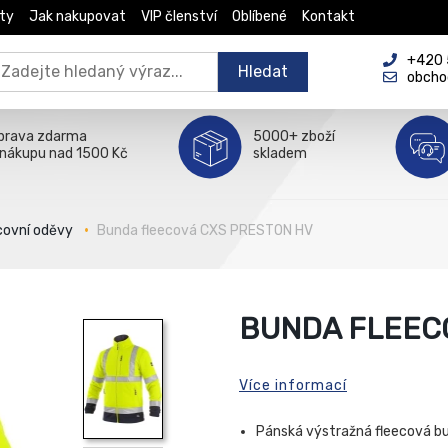
ty
Jak nakupovat
VIP členství
Oblíbené
Kontakt
+420 5
Hledat
obcho
prava zdarma
5000+ zboží
 nákupu nad 1500 Kč
skladem
covní oděvy
Bunda fleecová CXS PRESTON HV
BUNDA FLEEC
Více informací
Pánská výstražná fleecová bu