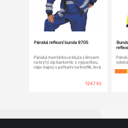
Pánská reflexní bunda 8705
Bunda
reflex
Pánská montérková blůza s límcem
Pánsk
na krytý zip bar.komb. s výpustkou,
odolná
nápr. kapsy s patkami na knoflík, levá
kapuce
kazetová, členěná, rukávy se
regul
zpevněnými lokty do úpletu, přední
kryté 
díly, zadní a rukávy s reflexními pruhy.
levá n
1247 Kč
V délce pruženka na bocích, v podpaží
klopou
úplet pro volnost.
pouzdr
zip, s
kontra
doplňk
stahov
odolno
vody 