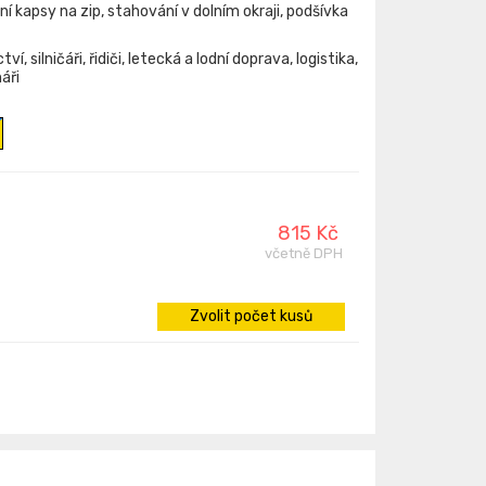
í kapsy na zip, stahování v dolním okraji, podšívka
í, silničáři, řidiči, letecká a lodní doprava, logistika,
áři
815 Kč
včetně DPH
Zvolit počet kusů