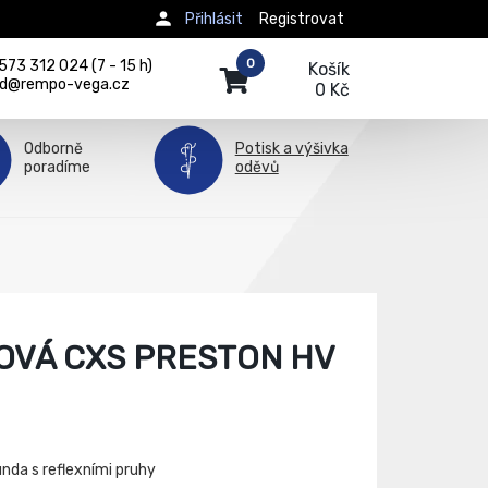
Přihlásit
Registrovat
0
73 312 024 (7 - 15 h)
Košík
d@rempo-vega.cz
0 Kč
Odborně
Potisk a výšivka
poradíme
oděvů
OVÁ CXS PRESTON HV
nda s reflexními pruhy