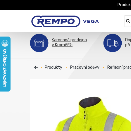
Produk
Kamenná prodejna
Do
v Kroměříži
při
Produkty
Pracovní oděvy
Reflexní pra