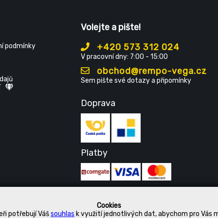
Volejte a pište!
í podmínky
+420 573 312 024
V pracovní dny: 7:00 - 15:00
obchod@rempo-vega.cz
dajů
Sem pište své dotazy a připomínky
í
Doprava
Platby
Cookies
ři potřebují Váš
souhlas
k využití jednotlivých dat, abychom pro Vás 