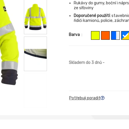
Rukávy do gumy, boční i náprsn
ze síťoviny
Doporučené použití:
stavebnictv
řidiči kamionů, policie, záchran
Barva
:
Skladem do 3 dnů
-
Potřebuji poradit