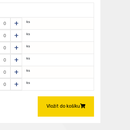
T
+
ks
+
ks
+
ks
+
ks
+
ks
+
ks
Vložit do košíku