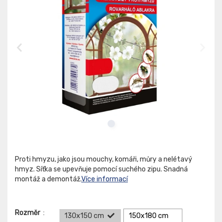
Proti hmyzu, jako jsou mouchy, komáři, můry a nelétavý
hmyz. Síťka se upevňuje pomocí suchého zipu. Snadná
montáž a demontáž.
Více informací
Rozměr
:
130x150 cm
150x180 cm