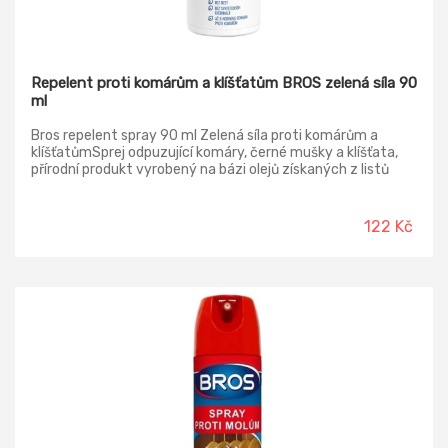
Repelent proti komárům a klíšťatům BROS zelená síla 90
ml
Bros repelent spray 90 ml Zelená síla proti komárům a
klíšťatůmSprej odpuzující komáry, černé mušky a klíšťata,
přírodní produkt vyrobený na bázi olejů získaných z listů
citrónového eukalyptu, který účinně odpuzuje přibližující se
hmyz, obsahuje aloe, které dodatečně hydratuje pokožku a
pečuje o ni, má příjemnou svěží vůni a nezanechává mastné
122 Kč
skvrny, účinkuje okamžitě po aplikaci, poskytuje ochranu
proti komárům a černým muškám až po dobu 6 hodin a proti
klíšťatům až po dobu 2 hodin, produkt neobsahuje DEET ani
jiné syntetické chemické látky.