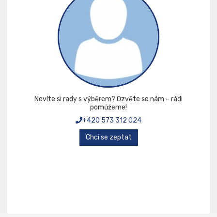
Nevíte si rady s výběrem? Ozvěte se nám – rádi
pomůžeme!
+420 573 312 024
Chci se zeptat