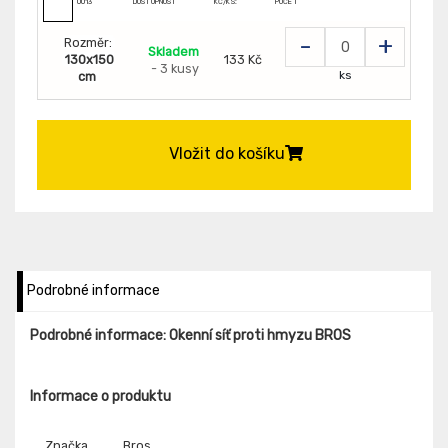
0013
DOSTUPNOST
KČ/KS:
POČET
-
+
Rozměr:
Skladem
130x150
133 Kč
- 3 kusy
ks
cm
Vložit do košíku
Podrobné informace
Podrobné informace: Okenní síť proti hmyzu BROS
Informace o produktu
Značka
Bros