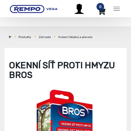
0
Menu
Produkty
Zahrada
Hubení škůdců a plevele
OKENNÍ SÍŤ PROTI HMYZU
BROS