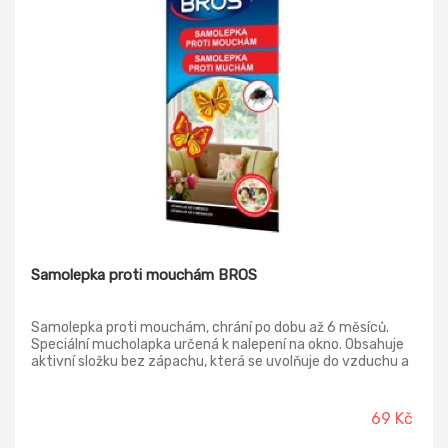
Samolepka proti mouchám BROS
Samolepka proti mouchám, chrání po dobu až 6 měsíců.
Speciální mucholapka určená k nalepení na okno. Obsahuje
aktivní složku bez zápachu, která se uvolňuje do vzduchu a
má velmi hořkou chuť, což brání náhodnému požití. Je tedy
možné tento produkt používat i v dětských pokojích a
místnostech, kde žijí děti.
69 Kč