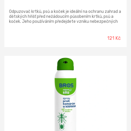
Odpuzovač krtků, psů a koček je ideální na ochranu zahrad a
dětských hřišť před nežádoucím působením krtků, psů a
koček. Jeho používáním předejdete vzniku nebezpečných
krtčích hromádek a psích a kočičích exkrementů na
nežádoucích místech. Práškový přípravek, jehož pach
účinně odpuzuje zvířata, ale není obtížný pro člověka.
121 Kč
Odpuzuje kočky, psy, krtky.