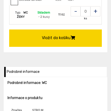
ZUVUC104628
DOSTUPNOST
KČ/KS:
POČET
-
+
Typ:
WC
Skladem
11 Kč
ŽENY
- 2 kusy
ks
Vložit do košíku
Podrobné informace
Podrobné informace: WC
Informace o produktu
Značka
STRO.M