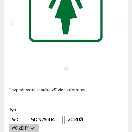
Bezpečnostní tabulka WC
Více informací
Typ
:
WC
WC INVALIDA
WC MUŽI
WC ŽENY