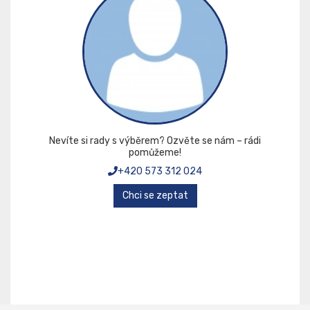
Nevíte si rady s výběrem? Ozvěte se nám – rádi
pomůžeme!
+420 573 312 024
Chci se zeptat