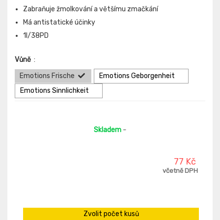
Zabraňuje žmolkování a většímu zmačkání
Má antistatické účinky
1l/38PD
Vůně
:
Emotions Frische
Emotions Geborgenheit
Emotions Sinnlichkeit
Skladem
-
77 Kč
včetně DPH
Zvolit počet kusů