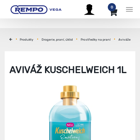
0
Men
Produkty
Drogerie, praní, úklid
Prostředky na praní
Aviváže
AVIVÁŽ KUSCHELWEICH 1L