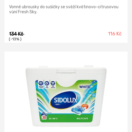
Vonné ubrousky do sušičky se svěží květinovo-citrusovou
vůní Fresh Sky.
116 Kč
134 Kč
(-13% )