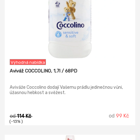
Výhodná nabídka
Aviváž COCCOLINO, 1,7l / 68PD
Aviváže Coccolino dodají Vašemu prádlu jedinečnou vůni,
úžasnou hebkost a svěžest.
od
99 Kč
od
114 Kč
(-13% )