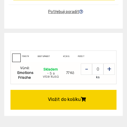
Potřebuji poradit
759379
DOSTUPNOST
KČ/KS:
POČET
-
+
Vůně:
Skladem
Emotions
77 Kč
- 5 a
více kusů
ks
Frische
Vložit do košíku